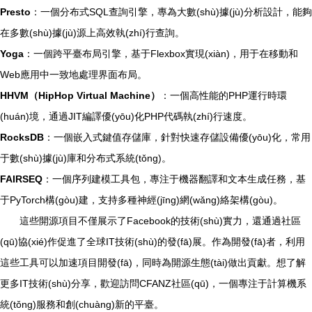
Presto
：一個分布式SQL查詢引擎，專為大數(shù)據(jù)分析設計，能夠
在多數(shù)據(jù)源上高效執(zhí)行查詢。
Yoga
：一個跨平臺布局引擎，基于Flexbox實現(xiàn)，用于在移動和
Web應用中一致地處理界面布局。
HHVM（HipHop Virtual Machine）
：一個高性能的PHP運行時環
(huán)境，通過JIT編譯優(yōu)化PHP代碼執(zhí)行速度。
RocksDB
：一個嵌入式鍵值存儲庫，針對快速存儲設備優(yōu)化，常用
于數(shù)據(jù)庫和分布式系統(tǒng)。
FAIRSEQ
：一個序列建模工具包，專注于機器翻譯和文本生成任務，基
于PyTorch構(gòu)建，支持多種神經(jīng)網(wǎng)絡架構(gòu)。
這些開源項目不僅展示了Facebook的技術(shù)實力，還通過社區
(qū)協(xié)作促進了全球IT技術(shù)的發(fā)展。作為開發(fā)者，利用
這些工具可以加速項目開發(fā)，同時為開源生態(tài)做出貢獻。想了解
更多IT技術(shù)分享，歡迎訪問CFANZ社區(qū)，一個專注于計算機系
統(tǒng)服務和創(chuàng)新的平臺。