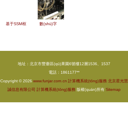
力與應用場
(yè)計算機
(xiàn)
電腦客戶端
景
系統(tǒng)
版 雷達下
服務鑄就誠
載與計算機
基于SSM框
數(shù)字
信典范
系統(tǒng)
架的計算機
驅(qū)動下
服務詳解
網(wǎng)絡
的未來 計
綜合考核管
算機系統
理系統
(tǒng)服務
地址：北京市豐臺區(qū)果園6號樓12層1536、1537
(tǒng)設計
如何重塑經
電話：1861177**
與實現
(jīng)濟格
Copyright © 2026
www.funjar.com.cn
計算機系統(tǒng)服務
北京星光慧
(xiàn)
局
誠信息有限公司
計算機系統(tǒng)服務
版權(quán)所有
Sitemap