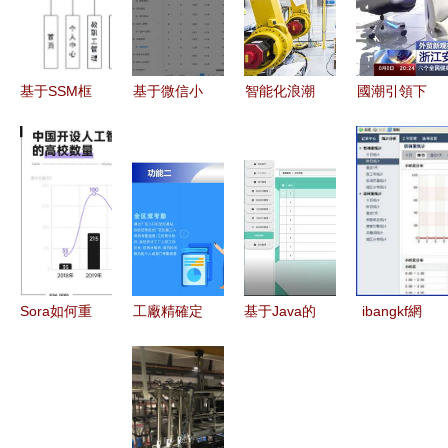
基于SSM框
基于微信小
智能化浪潮
國潮引領下
架的高校工
程序的農
下的戰
的縣域新篇
資管理系統
(nóng)村智
(zhàn)略應
浙江小縣城
(tǒng)設計
慧養(yǎng)
對 意法半
如何借
與實現
老服務系統
導體如何引
力“計算機
(xiàn)
(tǒng)設計
領工業(yè)
系統(tǒng)
與實現
自動化新篇
服務”蟬聯
(xiàn)
章
(lián)旅游
Sora如何重
工廠精確定
基于Java的
ibangkf網
百強縣榜首
塑計算機系
位系統
智能物流配
(wǎng)站在
統(tǒng)服
(tǒng)解決
送服務推薦
線客服系統
務？深入解
方案 蘇州
系統(tǒng)
(tǒng)軟件
析其強大能
陸禾以專業
設計與實現
v2.0.16.0