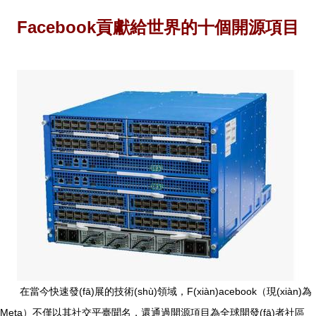
Facebook貢獻給世界的十個開源項目
在當今快速發(fā)展的技術(shù)領域，F(xiàn)acebook（現(xiàn)為
Meta）不僅以其社交平臺聞名，還通過開源項目為全球開發(fā)者社區