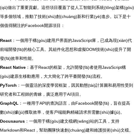
(qū)做出了重要貢獻。這些項目覆蓋了從人工智能到系統(tǒng)架構(gòu)
等多個領域，推動了技術(shù)創(chuàng)新和行業(yè)進步。以下是十
個值得關注的Facebook開源項目：
React
：一個用于構(gòu)建用戶界面的JavaScript庫，已成為現(xiàn)代
前端開發(fā)的核心工具。其組件化思想和虛擬DOM技術(shù)提升了開
發(fā)效率和性能。
React Native
：基于React的框架，允許開發(fā)者使用JavaScript構
(gòu)建原生移動應用，大大簡化了跨平臺開發(fā)流程。
PyTorch
：一個靈活的深度學習框架，因其動態(tài)計算圖和易用性受到
研究者和工程師的青睞，廣泛應用于AI項目。
GraphQL
：一種用于API的查詢語言，由Facebook開發(fā)，旨在提高
數(shù)據(jù)獲取效率，使客戶端能夠精確請求所需數(shù)據(jù)。
Docusaurus
：一個用于構(gòu)建文檔網(wǎng)站的工具，支持
Markdown和React，幫助團隊快速創(chuàng)建和維護技術(shù)文檔。